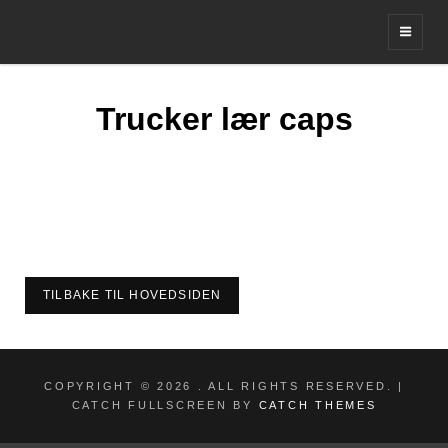
Leverandør av profil og merker
Trucker lær caps
TILBAKE TIL HOVEDSIDEN
COPYRIGHT © 2026
. ALL RIGHTS RESERVED. |
CATCH FULLSCREEN BY
CATCH THEMES