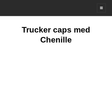
Leverandør av profil og merker
Trucker caps med
Chenille