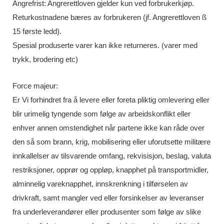
Angrefrist: Angrerettloven gjelder kun ved forbrukerkjøp.
Returkostnadene bæres av forbrukeren (jf. Angrerettloven ß
15 første ledd).
Spesial produserte varer kan ikke returneres. (varer med
trykk, brodering etc)
Force majeur:
Er Vi forhindret fra å levere eller foreta pliktig omlevering eller
blir urimelig tyngende som følge av arbeidskonflikt eller
enhver annen omstendighet når partene ikke kan råde over
den så som brann, krig, mobilisering eller uforutsette militære
innkallelser av tilsvarende omfang, rekvisisjon, beslag, valuta
restriksjoner, opprør og oppløp, knapphet på transportmidler,
alminnelig vareknapphet, innskrenkning i tilførselen av
drivkraft, samt mangler ved eller forsinkelser av leveranser
fra underleverandører eller produsenter som følge av slike